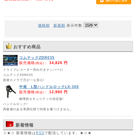
価格順
新着順
表示件数
おすすめ商品
コムテックZDR035
販売価格
：
34,826 円
(税込)
ドライブレコーダー売れ行きナンバー1!
コムテックZDR035
前後カメラで万が一も安心!
中発 L型ハンドルロックLX-300
販売価格
：
12,980 円
(税込)
物理的セキュリティの決定版!
ハンドルロック!
高級感のある革調仕様で内装を傷つけません。
新着情報
☆★☆ 新着情報は
RSS
で配信しています。★☆★