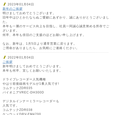
2023年01月04日
新年のご挨拶
明けましておめでとうございます。
旧年中はひとかたならぬご愛顧にあずかり、誠にありがとうございまし
た。
本年も一層のサービス向上を目指し、社員一同誠心誠意努める所存でご
ざいます。
何卒、本年も倍旧のご支援のほどお願い申し上げます。
なお、新年は、1月5日より通常営業に戻ります。
ご用命がありましたら、お気軽にご連絡ください。
2022年01月04日
ご挨拶
新年明けましておめでとうございます。
本年も何卒、宜しくお願いいたします。
ドライブレコーダー人気機種
やはり前後録画モデルが1番人気です!
コムテックZDR035
パイオニアVREC-DH300D
デジタルインナーミラーレコーダーも
人気です。
コムテックZDR038
ケンウッドDRV-EM4700