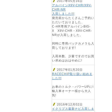
2017年05月16日
アルパインX9V-CHR/X9V-
CHR-NR
入荷しました!!!
発売前からたくさんご予約い
ただいておりました、
C-HR専用アルパインBIG-
X X9V-CHR・X9V-CHR-
NRが入荷しました。
同時に専用バックカメラも入
荷しております!
入荷本数、少量ですのでお買
い求めはおはやめに!
2017年01月20日
RACECHIP取り扱い始めま
した!!!
お車のトルク・パワーUPに!
輸入車オーナー様から大人
気!
2016年12月02日
イクリプス最新ナビ入荷しま