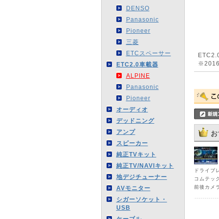
DENSO
Panasonic
Pioneer
三菱
ETCスペーサー
ETC
※20
ETC2.0車載器
ALPINE
Panasonic
Pioneer
オーディオ
デッドニング
アンプ
お
スピーカー
純正TVキット
純正TV/NAVIキット
ドライブ
地デジチューナー
コムテック
前後カメ
AVモニター
シガーソケット・
USB
ケーブル