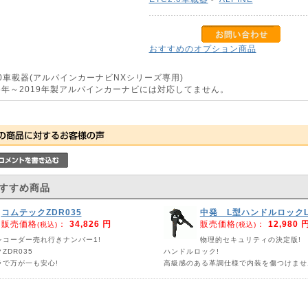
おすすめのオプション商品
2.0車載器(アルパインカーナビNXシリーズ専用)
16年～2019年製アルパインカーナビには対応してません。
すすめ商品
コムテックZDR035
中発 L型ハンドルロックLX
販売価格
：
34,826 円
販売価格
：
12,980 
(税込)
(税込)
レコーダー売れ行きナンバー1!
物理的セキュリティの決定版!
ZDR035
ハンドルロック!
ラで万が一も安心!
高級感のある革調仕様で内装を傷つけませ