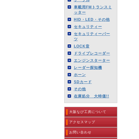
車載用FMトランスミ
ッター
HID・LED・その他
セキュリティー
セキュリティーパー
ツ
LOCK音
ドライブレコーダー
エンジンスターター
レーダー探知機
ホーン
SDカード
その他
在庫処分 大特価!!
大阪なび工房について
アクセスマップ
お問い合わせ