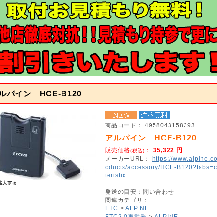
ルパイン HCE-B120
商品コード：
4958043158393
アルパイン HCE-B120
販売価格
：
35,322
円
(税込)
メーカーURL：
https://www.alpine.co
oducts/accessory/HCE-B120?tabs=c
teristic
発送の目安：問い合わせ
関連カテゴリ：
ETC
>
ALPINE
ETC2.0車載器
>
ALPINE