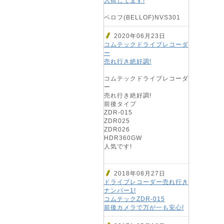
入荷してます!
ベロフ(BELLOF)NVS301
2020年06月23日
コムテックドライブレコーダ
ー
売れ行き絶好調!
コムテックドライブレコーダ
ー
売れ行き絶好調!
前後タイプ
ZDR-015
ZDR025
ZDR026
HDR360GW
人気です!
2018年08月27日
ドライブレコーダー売れ行き
ナンバー1!
コムテックZDR-015
前後カメラで万が一も安心!