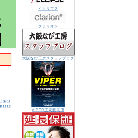
イクリプス
クラリオン
大阪なび工房スタッフブログ
.jp/pr
harac
VIPER正規販売店