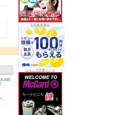
５年延長保証
ショップ評価ページ
-300
円
ん。