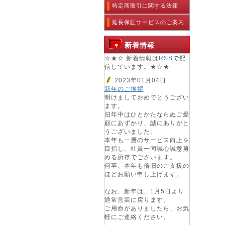
特定商取引に関する法律
延長保証サービスのご案内
新着情報
☆★☆ 新着情報は
RSS
で配
信しています。★☆★
2023年01月04日
新年のご挨拶
明けましておめでとうござい
ます。
旧年中はひとかたならぬご愛
顧にあずかり、誠にありがと
うございました。
本年も一層のサービス向上を
目指し、社員一同誠心誠意努
める所存でございます。
何卒、本年も倍旧のご支援の
ほどお願い申し上げます。
なお、新年は、1月5日より
通常営業に戻ります。
ご用命がありましたら、お気
軽にご連絡ください。