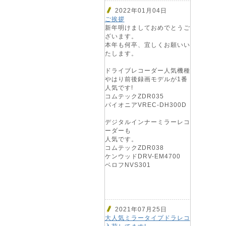
2022年01月04日
ご挨拶
新年明けましておめでとうご
ざいます。
本年も何卒、宜しくお願いい
たします。
ドライブレコーダー人気機種
やはり前後録画モデルが1番
人気です!
コムテックZDR035
パイオニアVREC-DH300D
デジタルインナーミラーレコ
ーダーも
人気です。
コムテックZDR038
ケンウッドDRV-EM4700
ベロフNVS301
2021年07月25日
大人気ミラータイプドラレコ