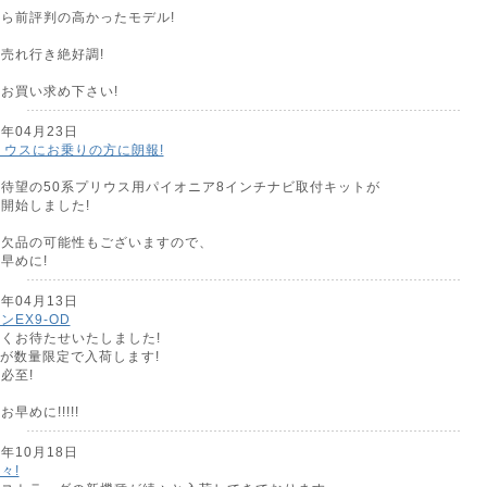
ら前評判の高かったモデル!
売れ行き絶好調!
お買い求め下さい!
6年04月23日
リウスにお乗りの方に朗報!
待望の50系プリウス用パイオニア8インチナビ取付キットが
開始しました!
、欠品の可能性もございますので、
早めに!
6年04月13日
ンEX9-OD
くお待たせいたしました!
ODが数量限定で入荷します!
必至!
早めに!!!!!
5年10月18日
々!