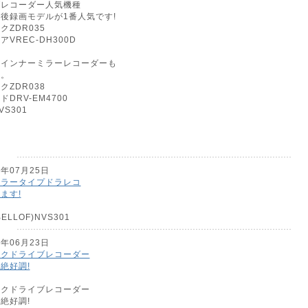
ブレコーダー人気機種
後録画モデルが1番人気です!
クZDR035
VREC-DH300D
ルインナーミラーレコーダーも
す。
クZDR038
DRV-EM4700
S301
1年07月25日
ミラータイプドラレコ
ます!
ELLOF)NVS301
0年06月23日
ックドライブレコーダー
絶好調!
ックドライブレコーダー
絶好調!