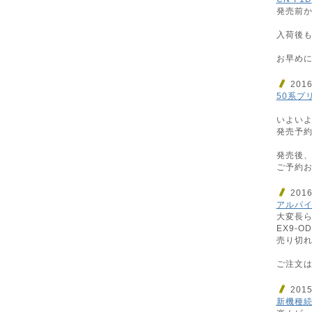
発売前か
入荷後も
お早めに
201
50系プ
いよいよ
発売予約
発売後
ご予約お
201
アルパイ
大変長ら
EX9-
売り切れ
ご注文はお
201
新機種続