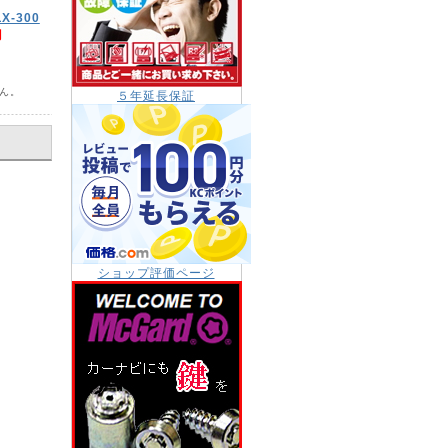
-300
円
ん。
５年延長保証
ショップ評価ページ