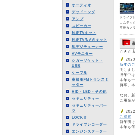
オーディオ
デッドニング
ドライブ
アンプ
コムテック
スピーカー
前後カメ
純正TVキット
純正TV/NAVIキット
地デジチューナー
☆★☆ 
AVモニター
202
シガーソケット・
新年の
USB
明けま
ケーブル
旧年中
車載用FMトランスミ
本年も
ッター
何卒、
HID・LED・その他
なお、新
セキュリティー
ご用命
セキュリティーパー
ツ
202
ご挨拶
LOCK音
新年明
ドライブレコーダー
本年も
エンジンスターター