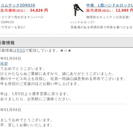
コムテックZDR035
中発 L型ハンドルロックLX
販売価格
：
34,826 円
販売価格
：
12,980 
(税込)
(税込)
レコーダー売れ行きナンバー1!
物理的セキュリティの決定版!
ZDR035
ハンドルロック!
ラで万が一も安心!
高級感のある革調仕様で内装を傷つけませ
新着情報
新着情報は
RSS
で配信しています。★☆★
3年01月04日
ご挨拶
しておめでとうございます。
はひとかたならぬご愛顧にあずかり、誠にありがとうございました。
一層のサービス向上を目指し、社員一同誠心誠意努める所存でございます。
本年も倍旧のご支援のほどお願い申し上げます。
年は、1月5日より通常営業に戻ります。
がありましたら、お気軽にご連絡ください。
2年01月04日
けましておめでとうございます。
何卒、宜しくお願いいたします。