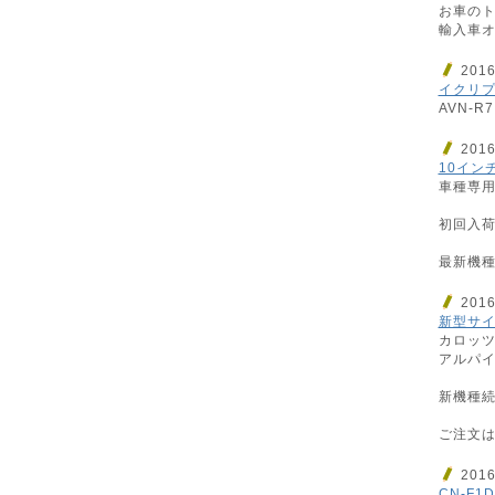
お車のト
輸入車オ
201
イクリプ
AVN-R
201
10イン
車種専用
初回入荷
最新機種
201
新型サイ
カロッ
アルパイ
新機種続
ご注文は
201
CN-F1D