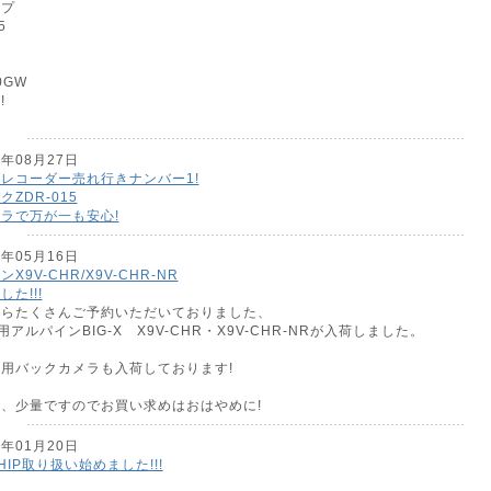
イプ
5
5
6
0GW
!
8年08月27日
レコーダー売れ行きナンバー1!
ZDR-015
ラで万が一も安心!
7年05月16日
X9V-CHR/X9V-CHR-NR
た!!!
からたくさんご予約いただいておりました、
用アルパインBIG-X X9V-CHR・X9V-CHR-NRが入荷しました。
用バックカメラも入荷しております!
、少量ですのでお買い求めはおはやめに!
7年01月20日
HIP取り扱い始めました!!!