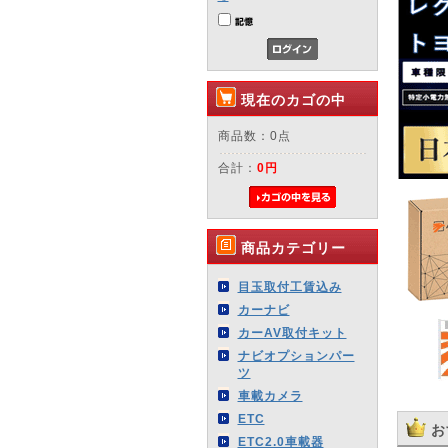
現在のカゴの中
商品数：0点
合計：
0円
商品カテゴリー
目玉取付工賃込み
カーナビ
カーAV取付キット
ナビオプションパー
ツ
車載カメラ
ETC
お
ETC2.0車載器