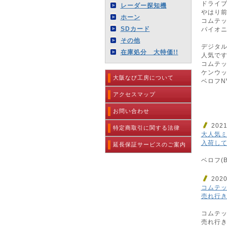
ドライ
レーダー探知機
やはり前
ホーン
コムテッ
SDカード
パイオニア
その他
デジタ
在庫処分 大特価!!
人気で
コムテッ
ケンウッド
大阪なび工房について
ベロフNV
アクセスマップ
お問い合わせ
202
特定商取引に関する法律
大人気
入荷して
延長保証サービスのご案内
ベロフ(B
202
コムテ
売れ行き
コムテ
売れ行き