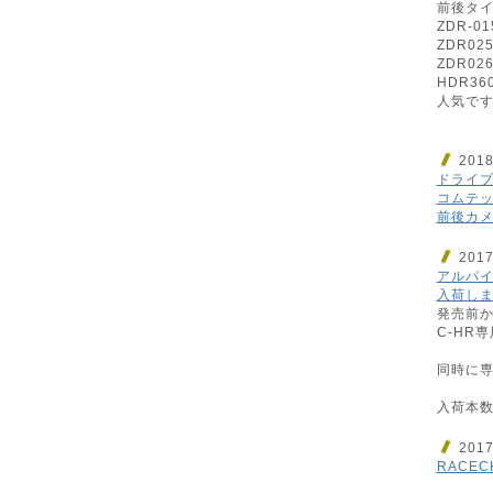
前後タ
ZDR-01
ZDR02
ZDR02
HDR36
人気です
201
ドライブ
コムテック
前後カメ
201
アルパイン
入荷しまし
発売前
C-HR専
同時に専
入荷本数
201
RACEC