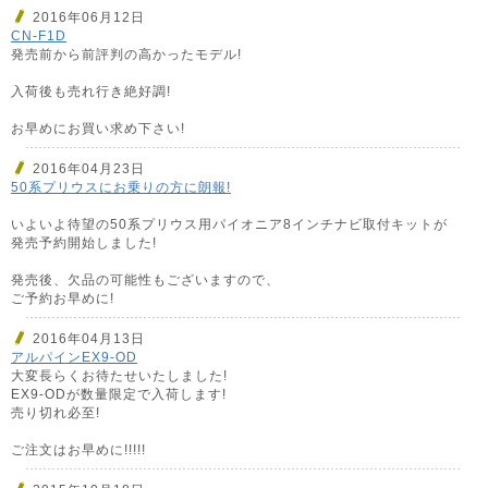
2016年06月12日
CN-F1D
発売前から前評判の高かったモデル!
入荷後も売れ行き絶好調!
お早めにお買い求め下さい!
2016年04月23日
50系プリウスにお乗りの方に朗報!
いよいよ待望の50系プリウス用パイオニア8インチナビ取付キットが
発売予約開始しました!
発売後、欠品の可能性もございますので、
ご予約お早めに!
2016年04月13日
アルパインEX9-OD
大変長らくお待たせいたしました!
EX9-ODが数量限定で入荷します!
売り切れ必至!
ご注文はお早めに!!!!!