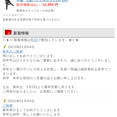
中発 L型ハンドルロックLX-300
販売価格
：
12,980 円
(税込)
物理的セキュリティの決定版!
ハンドルロック!
高級感のある革調仕様で内装を傷つけません。
新着情報
☆★☆ 新着情報は
RSS
で配信しています。★☆★
2023年01月04日
新年のご挨拶
明けましておめでとうございます。
旧年中はひとかたならぬご愛顧にあずかり、誠にありがとうございまし
た。
本年も一層のサービス向上を目指し、社員一同誠心誠意努める所存でご
ざいます。
何卒、本年も倍旧のご支援のほどお願い申し上げます。
なお、新年は、1月5日より通常営業に戻ります。
ご用命がありましたら、お気軽にご連絡ください。
2022年01月04日
ご挨拶
新年明けましておめでとうございます。
本年も何卒、宜しくお願いいたします。