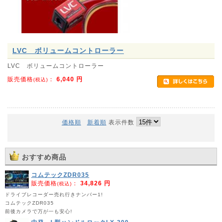
LVC ボリュームコントローラー
LVC ボリュームコントローラー
販売価格
：
6,040
円
(税込)
価格順
新着順
表示件数
おすすめ商品
コムテックZDR035
販売価格
：
34,826 円
(税込)
ドライブレコーダー売れ行きナンバー1!
コムテックZDR035
前後カメラで万が一も安心!