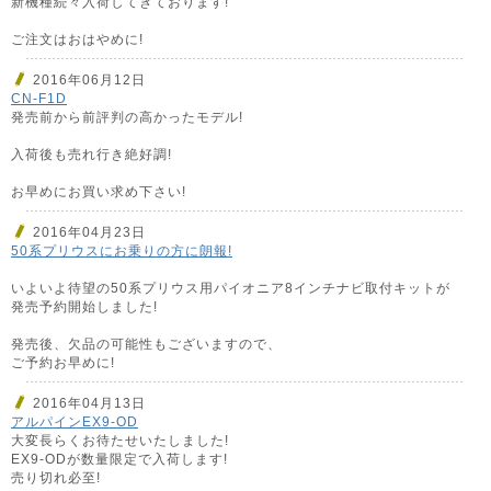
新機種続々入荷してきております!
ご注文はおはやめに!
2016年06月12日
CN-F1D
発売前から前評判の高かったモデル!
入荷後も売れ行き絶好調!
お早めにお買い求め下さい!
2016年04月23日
50系プリウスにお乗りの方に朗報!
いよいよ待望の50系プリウス用パイオニア8インチナビ取付キットが
発売予約開始しました!
発売後、欠品の可能性もございますので、
ご予約お早めに!
2016年04月13日
アルパインEX9-OD
大変長らくお待たせいたしました!
EX9-ODが数量限定で入荷します!
売り切れ必至!