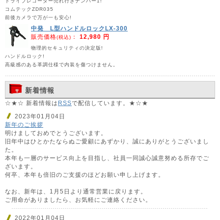
ドライブレコーダー売れ行きナンバー1!
コムテックZDR035
前後カメラで万が一も安心!
中発 L型ハンドルロックLX-300
販売価格
：
12,980 円
(税込)
物理的セキュリティの決定版!
ハンドルロック!
高級感のある革調仕様で内装を傷つけません。
新着情報
☆★☆ 新着情報は
RSS
で配信しています。★☆★
2023年01月04日
新年のご挨拶
明けましておめでとうございます。
旧年中はひとかたならぬご愛顧にあずかり、誠にありがとうございまし
た。
本年も一層のサービス向上を目指し、社員一同誠心誠意努める所存でご
ざいます。
何卒、本年も倍旧のご支援のほどお願い申し上げます。
なお、新年は、1月5日より通常営業に戻ります。
ご用命がありましたら、お気軽にご連絡ください。
2022年01月04日