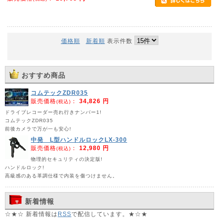
価格順
新着順
表示件数
おすすめ商品
コムテックZDR035
販売価格
：
34,826 円
(税込)
ドライブレコーダー売れ行きナンバー1!
コムテックZDR035
前後カメラで万が一も安心!
中発 L型ハンドルロックLX-300
販売価格
：
12,980 円
(税込)
物理的セキュリティの決定版!
ハンドルロック!
高級感のある革調仕様で内装を傷つけません。
新着情報
☆★☆ 新着情報は
RSS
で配信しています。★☆★