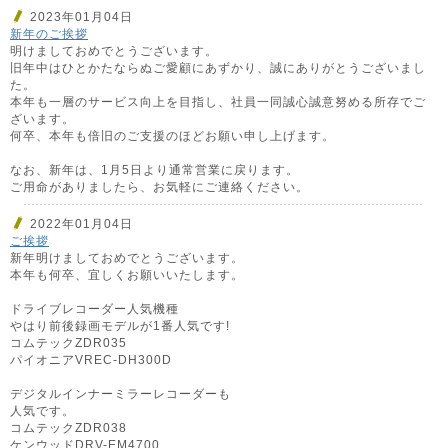
2023年01月04日
新年のご挨拶
明けましておめでとうございます。
旧年中はひとかたならぬご愛顧にあずかり、誠にありがとうございまし
た。
本年も一層のサービス向上を目指し、社員一同誠心誠意努める所存でご
ざいます。
何卒、本年も倍旧のご支援のほどお願い申し上げます。
なお、新年は、1月5日より通常営業に戻ります。
ご用命がありましたら、お気軽にご連絡ください。
2022年01月04日
ご挨拶
新年明けましておめでとうございます。
本年も何卒、宜しくお願いいたします。
ドライブレコーダー人気機種
やはり前後録画モデルが1番人気です!
コムテックZDR035
パイオニアVREC-DH300D
デジタルインナーミラーレコーダーも
人気です。
コムテックZDR038
ケンウッドDRV-EM4700