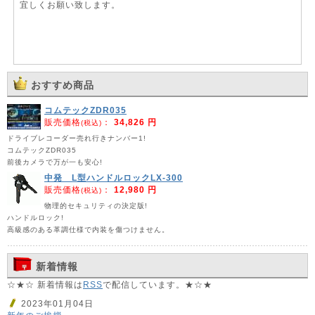
宜しくお願い致します。
おすすめ商品
コムテックZDR035
販売価格
：
34,826 円
(税込)
ドライブレコーダー売れ行きナンバー1!
コムテックZDR035
前後カメラで万が一も安心!
中発 L型ハンドルロックLX-300
販売価格
：
12,980 円
(税込)
物理的セキュリティの決定版!
ハンドルロック!
高級感のある革調仕様で内装を傷つけません。
新着情報
☆★☆ 新着情報は
RSS
で配信しています。★☆★
2023年01月04日