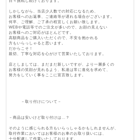
日々挑戦し続けております。
しかしながら、当店少人数での対応になるため、
お客様へのお返事、ご連絡等が遅れる場合がございます。
何卒、ご理解、ご了承の程宜しくお願い致します。
WEBや電話等でのご注文が多いので、お顔の見えない
お客様へのご対応がほとんどです。
高額商品をご購入いただくので、不安を抱かれる
方もいらっしゃると思います。
だからこそ！
親切、丁寧な対応を心がけて営業いたしております。
店としましては、まだまだ新しいですが、より一層多くの
お客様の笑顔が見れるよう、私達は常に進化を求めて、
努力をしていく事をここに宣言致します。
－取り付けについて－
－商品は安いけど取り付けは…？
そのように感じられる方もいらっしゃるかもしれませんが、
取付作業においてはお客様のお車のお取り扱いには、
十分配慮して作業いたしております。