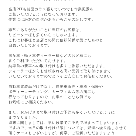
当店PITも前面ガラス張りでいつでも作業風景を
ご覧いただけるようになっております。
作業には絶対の自信があるからこその証しです。
非常にありがたいことに当店のお客様は、
リピーター様も多くいらっしゃいます。
これはお客様と当店との間に信頼関係が築けたものと
自負いたしております。
国産車・輸入車ディーラー様などのお客様にも
多くご利用いただいております。
納車前の新車への取り付けも多くご依頼いただきます。
ディーラー様からも信頼される高い品質で取り付けさせて
いただいておりますのでどうぞご安心してお任せください。
自動車電装品だけでなく、自動車販売・車検・保険や
ボディーコーティング、カーフィルム等の施工も
行なっておりますので、お車のことなら何でも
お気軽にご相談ください。
また、おかげさまで取り付けご予約も多くいただけるように
までなりました。
週末に関しましては、早い段階でご予約で埋まってしまいます。
ですので、当日の取り付け相談については、翌週へ繰り越しさせて
頂くケースもございますが、何卒、ご理解いただきますよう