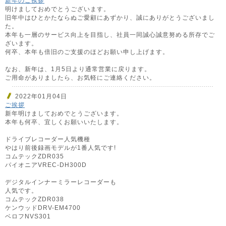
新年のご挨拶
明けましておめでとうございます。
旧年中はひとかたならぬご愛顧にあずかり、誠にありがとうございまし
た。
本年も一層のサービス向上を目指し、社員一同誠心誠意努める所存でご
ざいます。
何卒、本年も倍旧のご支援のほどお願い申し上げます。
なお、新年は、1月5日より通常営業に戻ります。
ご用命がありましたら、お気軽にご連絡ください。
2022年01月04日
ご挨拶
新年明けましておめでとうございます。
本年も何卒、宜しくお願いいたします。
ドライブレコーダー人気機種
やはり前後録画モデルが1番人気です!
コムテックZDR035
パイオニアVREC-DH300D
デジタルインナーミラーレコーダーも
人気です。
コムテックZDR038
ケンウッドDRV-EM4700
ベロフNVS301