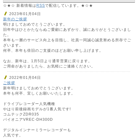
☆★☆ 新着情報は
RSS
で配信しています。★☆★
2023年01月04日
新年のご挨拶
明けましておめでとうございます。
旧年中はひとかたならぬご愛顧にあずかり、誠にありがとうございまし
た。
本年も一層のサービス向上を目指し、社員一同誠心誠意努める所存でご
ざいます。
何卒、本年も倍旧のご支援のほどお願い申し上げます。
なお、新年は、1月5日より通常営業に戻ります。
ご用命がありましたら、お気軽にご連絡ください。
2022年01月04日
ご挨拶
新年明けましておめでとうございます。
本年も何卒、宜しくお願いいたします。
ドライブレコーダー人気機種
やはり前後録画モデルが1番人気です!
コムテックZDR035
パイオニアVREC-DH300D
デジタルインナーミラーレコーダーも
人気です。