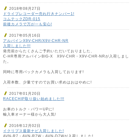
2018年08月27日
ドライブレコーダー売れ行きナンバー1!
コムテックZDR-015
前後カメラで万が一も安心!
2017年05月16日
アルパインX9V-CHR/X9V-CHR-NR
入荷しました!!!
発売前からたくさんご予約いただいておりました、
C-HR専用アルパインBIG-X X9V-CHR・X9V-CHR-NRが入荷しまし
た。
同時に専用バックカメラも入荷しております!
入荷本数、少量ですのでお買い求めはおはやめに!
2017年01月20日
RACECHIP取り扱い始めました!!!
お車のトルク・パワーUPに!
輸入車オーナー様から大人気!
2016年12月02日
イクリプス最新ナビ入荷しました!
AVN-R7・AVN-R7W・AVN-D7Wが入荷しました!