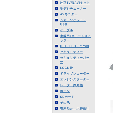
純正TV/NAVIキット
地デジチューナー
AVモニター
シガーソケット・
USB
ケーブル
車載用FMトランスミ
ッター
HID・LED・その他
セキュリティー
セキュリティーパー
ツ
LOCK音
ドライブレコーダー
エンジンスターター
レーダー探知機
ホーン
SDカード
その他
在庫処分 大特価!!