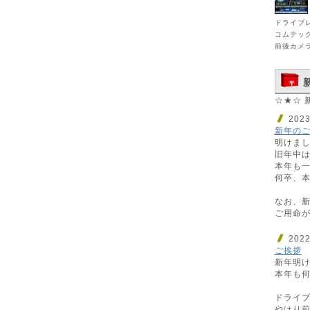
ドライブ
コムテック
前後カメ
☆★☆ 
202
新年の
明けま
旧年中
本年も
何卒、
なお、新
ご用命
202
ご挨拶
新年明
本年も
ドライ
やはり前