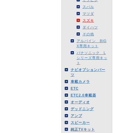
スバル
マツダ
スズキ
ダイハツ
その他
アルパイン BIG
X専用キット
パナソニック L
シリーズ専用キッ
ト
ナビオプションパー
ツ
車載カメラ
ETC
ETC2.0車載器
オーディオ
デッドニング
アンプ
スピーカー
純正TVキット