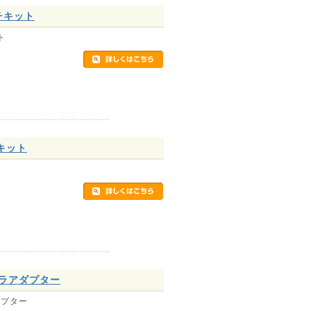
ンチキット
ト
付キット
メラアダプター
ダプター