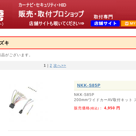
ズキ
商品がございます。
1
|
2
次へ>>
NKK-S85P
NKK-S85P
200mmワイドカーAV取付キット
販売価格
：
4,950
円
(税込)