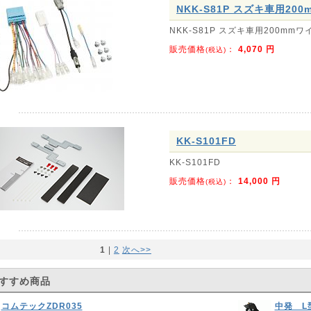
NKK-S81P スズキ車用2
NKK-S81P スズキ車用200m
販売価格
：
4,070
円
(税込)
KK-S101FD
KK-S101FD
販売価格
：
14,000
円
(税込)
1
|
2
次へ>>
すすめ商品
コムテックZDR035
中発 L