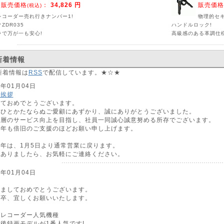
販売価格
：
34,826 円
販売価格
(税込)
レコーダー売れ行きナンバー1!
物理的セ
ZDR035
ハンドルロック!
ラで万が一も安心!
高級感のある革調仕
新着情報
新着情報は
RSS
で配信しています。★☆★
3年01月04日
ご挨拶
しておめでとうございます。
はひとかたならぬご愛顧にあずかり、誠にありがとうございました。
一層のサービス向上を目指し、社員一同誠心誠意努める所存でございます。
本年も倍旧のご支援のほどお願い申し上げます。
年は、1月5日より通常営業に戻ります。
がありましたら、お気軽にご連絡ください。
2年01月04日
けましておめでとうございます。
何卒、宜しくお願いいたします。
ブレコーダー人気機種
後録画モデルが1番人気です!