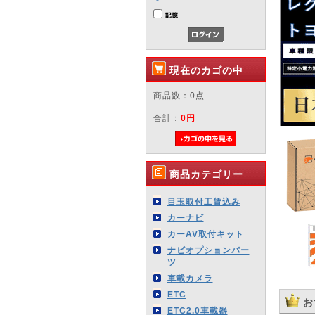
現在のカゴの中
商品数：0点
合計：
0円
商品カテゴリー
目玉取付工賃込み
カーナビ
カーAV取付キット
ナビオプションパー
ツ
車載カメラ
ETC
お
ETC2.0車載器