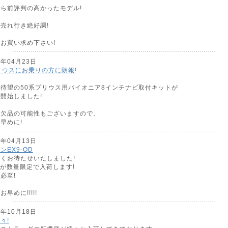
ら前評判の高かったモデル!
売れ行き絶好調!
お買い求め下さい!
6年04月23日
リウスにお乗りの方に朗報!
待望の50系プリウス用パイオニア8インチナビ取付キットが
開始しました!
、欠品の可能性もございますので、
早めに!
6年04月13日
ンEX9-OD
くお待たせいたしました!
ODが数量限定で入荷します!
必至!
早めに!!!!!
5年10月18日
々!