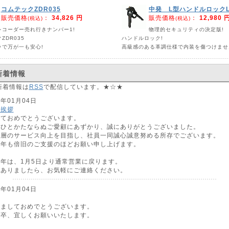
コムテックZDR035
中発 L型ハンドルロックLX
販売価格
：
34,826 円
販売価格
：
12,980 
(税込)
(税込)
レコーダー売れ行きナンバー1!
物理的セキュリティの決定版!
ZDR035
ハンドルロック!
ラで万が一も安心!
高級感のある革調仕様で内装を傷つけませ
新着情報
新着情報は
RSS
で配信しています。★☆★
3年01月04日
ご挨拶
しておめでとうございます。
はひとかたならぬご愛顧にあずかり、誠にありがとうございました。
一層のサービス向上を目指し、社員一同誠心誠意努める所存でございます。
本年も倍旧のご支援のほどお願い申し上げます。
年は、1月5日より通常営業に戻ります。
がありましたら、お気軽にご連絡ください。
2年01月04日
けましておめでとうございます。
何卒、宜しくお願いいたします。