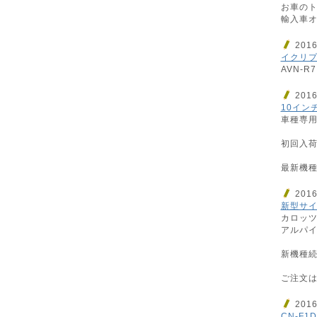
お車のト
輸入車オ
201
イクリプ
AVN-R
201
10イン
車種専用
初回入荷
最新機種
201
新型サイ
カロッ
アルパイ
新機種続
ご注文は
201
CN-F1D