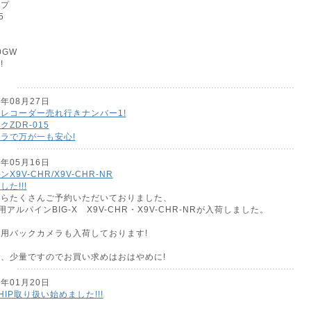
イプ
5
5
6
0GW
!
8年08月27日
レコーダー売れ行きナンバー1!
ZDR-015
ラで万が一も安心!
7年05月16日
X9V-CHR/X9V-CHR-NR
た!!!
からたくさんご予約いただいておりました、
用アルパインBIG-X X9V-CHR・X9V-CHR-NRが入荷しました。
用バックカメラも入荷しております!
、少量ですのでお買い求めはおはやめに!
7年01月20日
HIP取り扱い始めました!!!