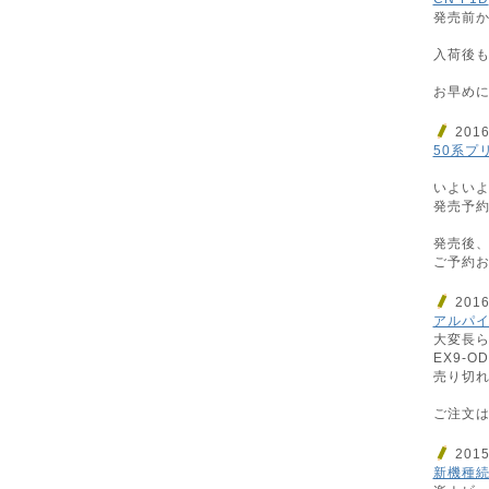
発売前か
入荷後も
お早めに
201
50系プ
いよいよ
発売予約
発売後
ご予約お
201
アルパイ
大変長ら
EX9-
売り切れ
ご注文はお
201
新機種続