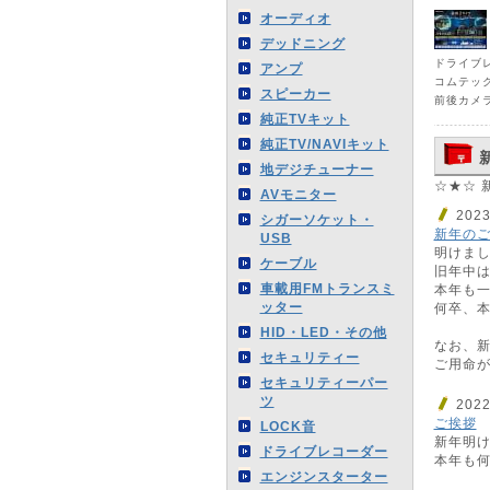
オーディオ
デッドニング
ドライブ
アンプ
コムテック
スピーカー
前後カメ
純正TVキット
純正TV/NAVIキット
地デジチューナー
☆★☆ 
AVモニター
202
シガーソケット・
新年の
USB
明けま
ケーブル
旧年中
車載用FMトランスミ
本年も
ッター
何卒、
HID・LED・その他
なお、新
セキュリティー
ご用命
セキュリティーパー
ツ
202
ご挨拶
LOCK音
新年明
ドライブレコーダー
本年も
エンジンスターター