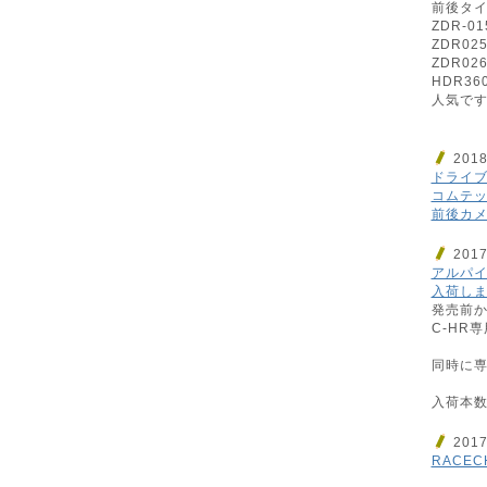
前後タ
ZDR-01
ZDR02
ZDR02
HDR36
人気です
201
ドライブ
コムテック
前後カメ
201
アルパイン
入荷しまし
発売前
C-HR専
同時に専
入荷本数
201
RACEC