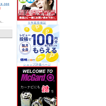
-300
円
ん。
５年延長保証
ショップ評価ページ