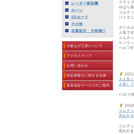
ドライ
レーダー探知機
やはり前
ホーン
コムテッ
SDカード
パイオニア
その他
デジタ
在庫処分 大特価!!
人気で
コムテッ
ケンウッド
大阪なび工房について
ベロフNV
アクセスマップ
お問い合わせ
202
特定商取引に関する法律
大人気
入荷して
延長保証サービスのご案内
ベロフ(B
202
コムテ
売れ行き
コムテ
売れ行き