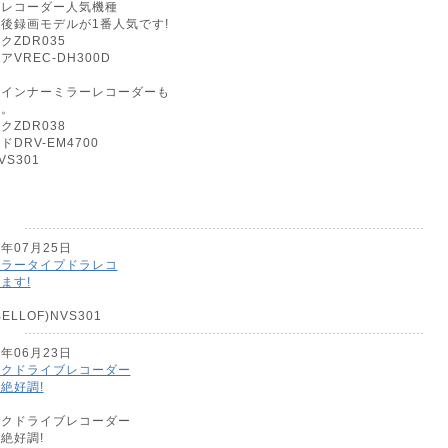
ブレコーダー人気機種
後録画モデルが1番人気です!
クZDR035
VREC-DH300D
ルインナーミラーレコーダーも
す。
クZDR038
DRV-EM4700
S301
1年07月25日
ミラータイプドラレコ
ます!
ELLOF)NVS301
0年06月23日
ックドライブレコーダー
絶好調!
ックドライブレコーダー
絶好調!